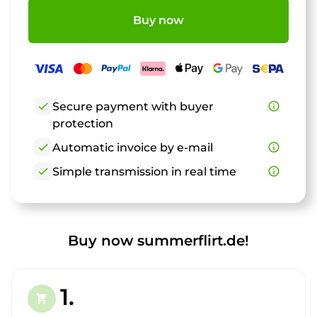
Buy now
check
Secure payment with buyer
info_outline
protection
check
Automatic invoice by e-mail
info_outline
check
Simple transmission in real time
info_outline
Buy now summerflirt.de!
1.
shopping_cart