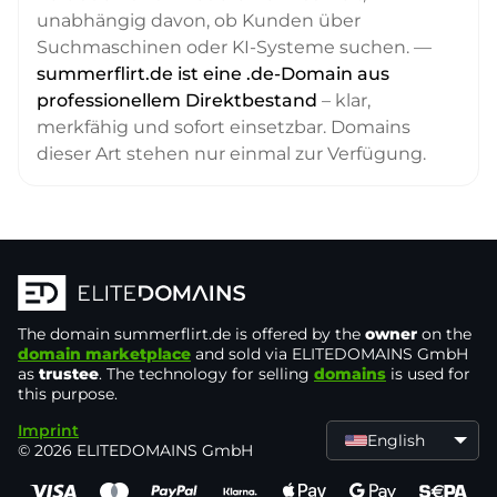
unabhängig davon, ob Kunden über
Suchmaschinen oder KI-Systeme suchen. —
summerflirt.de ist eine .de-Domain aus
professionellem Direktbestand
– klar,
merkfähig und sofort einsetzbar. Domains
dieser Art stehen nur einmal zur Verfügung.
The domain
summerflirt.de
is offered by the
owner
on the
domain marketplace
and sold via ELITEDOMAINS GmbH
as
trustee
. The technology for selling
domains
is used for
this purpose.
Imprint
English
© 2026 ELITEDOMAINS GmbH