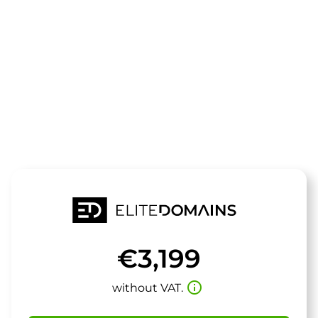
The domain
summerflirt.
is for sale
€3,199
info_outline
without VAT.