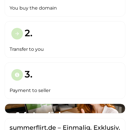
You buy the domain
2.
arrow_forward
Transfer to you
3.
paid
Payment to seller
summerflirt.de – Einmalig. Exklusiv.