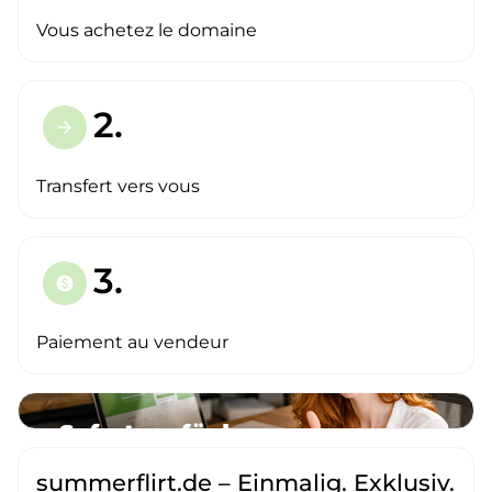
Vous achetez le domaine
2.
arrow_forward
Transfert vers vous
3.
paid
Paiement au vendeur
summerflirt.de – Einmalig. Exklusiv.