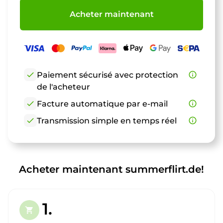
Acheter maintenant
check
Paiement sécurisé avec protection
info_outline
de l'acheteur
check
Facture automatique par e-mail
info_outline
check
Transmission simple en temps réel
info_outline
Acheter maintenant summerflirt.de!
1.
shopping_cart