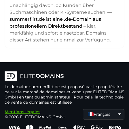
unabhängig davon, ob Kunden über
Suchmaschinen oder KI-Systeme suchen. —
summerflirt.de ist eine .de-Domain aus
professionellem Direktbestand
– klar,
merkfähig und sofort einsetzbar. Domains
dieser Art stehen nur einmal zur Verfügung.
Le domaine
summerflirt.de
est proposé par le propriétaire
de
sur le marché de domaines
et vendu par ELITEDOMAINS
GmbH en tant qu'administrateur
. Pour cela, la technologie
de vente de domaines
est utilisée.
Mentions légales
Français
© 2026 ELITEDOMAINS GmbH